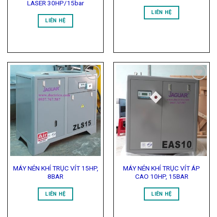
LASER 30HP/15bar
LIÊN HỆ
LIÊN HỆ
Add to
Add to
Wishlist
Wishlist
MÁY NÉN KHÍ TRỤC VÍT 15HP,
MÁY NÉN KHÍ TRỤC VÍT ÁP
8BAR
CAO 10HP, 15BAR
LIÊN HỆ
LIÊN HỆ