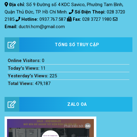
Địa chỉ:
Số 9 Đường số 4 KDC Savico, Phường Tam Bình,
Quận Thủ Đức, TP. Hồ Chí Minh.
Số Điện Thoại:
028 3720
2185
Hotline:
0937.767.587
Fax
:
028 3727 1980
Email:
ductri.hcm@gmail.com
TỔNG SỐ TRUY CẬP
Online Visitors:
0
Today's Views:
11
Yesterday's Views:
225
Total Views:
479,187
ZALO OA