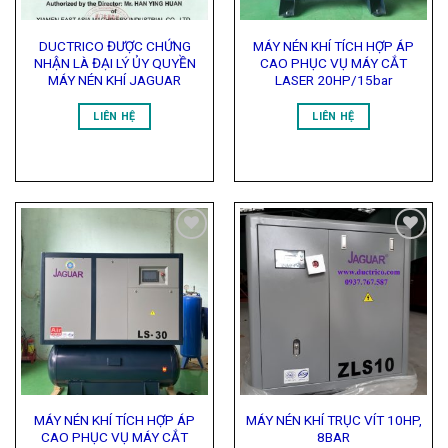
DUCTRICO ĐƯỢC CHỨNG
MÁY NÉN KHÍ TÍCH HỢP ÁP
NHẬN LÀ ĐẠI LÝ ỦY QUYỀN
CAO PHỤC VỤ MÁY CẮT
MÁY NÉN KHÍ JAGUAR
LASER 20HP/15bar
LIÊN HỆ
LIÊN HỆ
Add to
Add to
Wishlist
Wishlist
MÁY NÉN KHÍ TÍCH HỢP ÁP
MÁY NÉN KHÍ TRỤC VÍT 10HP,
CAO PHỤC VỤ MÁY CẮT
8BAR