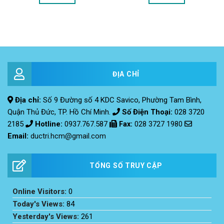
ĐỊA CHỈ
Địa chỉ:
Số 9 Đường số 4 KDC Savico, Phường Tam Bình,
Quận Thủ Đức, TP. Hồ Chí Minh.
Số Điện Thoại:
028 3720
2185
Hotline:
0937.767.587
Fax
:
028 3727 1980
Email:
ductri.hcm@gmail.com
TỔNG SỐ TRUY CẬP
Online Visitors:
0
Today's Views:
84
Yesterday's Views:
261