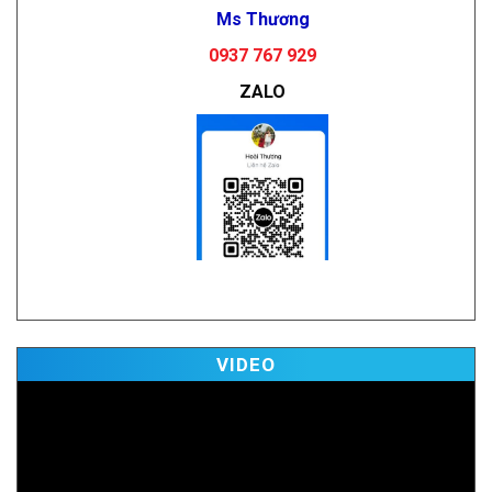
Ms Thương
0937 767 929
ZALO
Vi
VIDEO
Pl