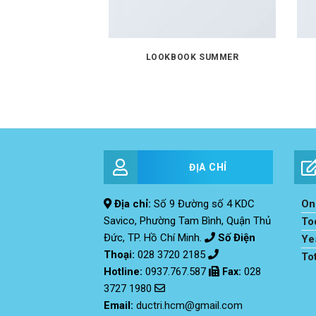
LOOKBOOK SUMMER
ĐỊA CHỈ
Địa chỉ:
Số 9 Đường số 4 KDC
Onl
Savico, Phường Tam Bình, Quận Thủ
To
Đức, TP. Hồ Chí Minh.
Số Điện
Ye
Thoại:
028 3720 2185
To
Hotline:
0937.767.587
Fax
:
028
3727 1980
Email:
ductri.hcm@gmail.com