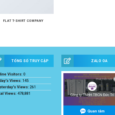
FLAT T-SHIRT COMPANY
TỔNG SỐ TRUY CẬP
ZALO OA
ine Visitors:
0
day's Views:
145
sterday's Views:
261
tal Views:
478,881