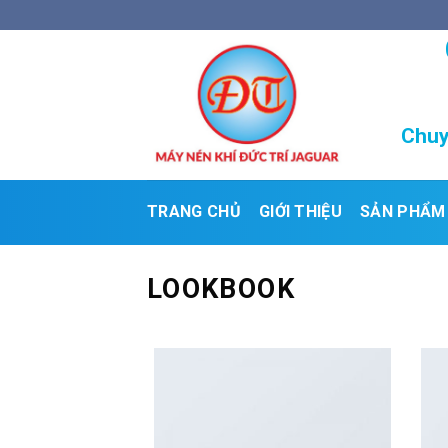
Skip
to
content
Chuy
TRANG CHỦ
GIỚI THIỆU
SẢN PHẨM
LOOKBOOK