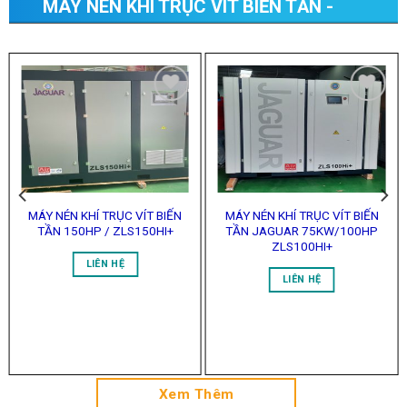
MOTOR IE4/IP65 GIẢI NHIỆT BẰNG
NƯỚC
Add to
Add to
Wishlist
Wishlist
MÁY NÉN KHÍ TRỤC VÍT BIẾN
MÁY NÉN KHÍ TRỤC VÍT BIẾN
TẦN 150HP / ZLS150HI+
TẦN JAGUAR 75KW/100HP
ZLS100HI+
LIÊN HỆ
LIÊN HỆ
Xem Thêm