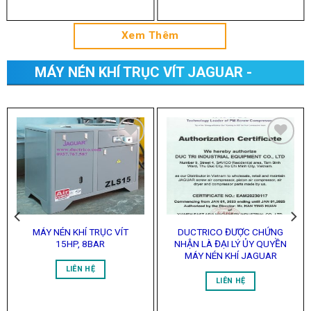
Xem Thêm
MÁY NÉN KHÍ TRỤC VÍT JAGUAR -
TRUYỀN ĐỘNG KHỚP NỐI
Add to
Add to
Wishlist
Wishlist
MÁY NÉN KHÍ TRỤC VÍT
DUCTRICO ĐƯỢC CHỨNG
15HP, 8BAR
NHẬN LÀ ĐẠI LÝ ỦY QUYỀN
MÁY NÉN KHÍ JAGUAR
LIÊN HỆ
LIÊN HỆ