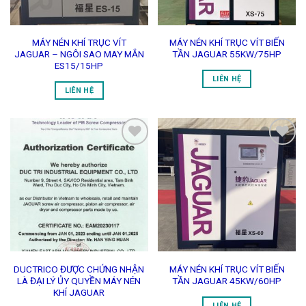
MÁY NÉN KHÍ TRỤC VÍT
MÁY NÉN KHÍ TRỤC VÍT BIẾN
JAGUAR – NGÔI SAO MAY MẮN
TẦN JAGUAR 55KW/75HP
ES15/15HP
LIÊN HỆ
LIÊN HỆ
Add to
Add to
Wishlist
Wishlist
DUCTRICO ĐƯỢC CHỨNG NHẬN
MÁY NÉN KHÍ TRỤC VÍT BIẾN
LÀ ĐẠI LÝ ỦY QUYỀN MÁY NÉN
TẦN JAGUAR 45KW/60HP
KHÍ JAGUAR
LIÊN HỆ
LIÊN HỆ