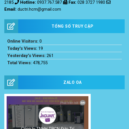
Email:
ductri.hcm@gmail.com
TỔNG SỐ TRUY CẬP
Online Visitors:
0
Today's Views:
19
Yesterday's Views:
261
Total Views:
478,755
ZALO OA