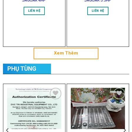
LIÊN HỆ
LIÊN HỆ
Xem Thêm
PHỤ TÙNG
Add to
Add to
Wishlist
Wishlist
DUCTRICO ĐƯỢC CHỨNG
THƯỚC ĐO DẦU