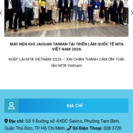
MÁY NÉN KHÍ JAGUAR TAIWAN TẠI TRIỂN LÃM QUỐC TẾ MTA
VIỆT NAM 2026
KHÉP LẠI MTA VIETNAM 2026 – XIN CHÂN THÀNH CẢM ƠN! Triển
lãm MTA Vietnam
ĐỊA CHỈ
Địa chỉ:
Số 9 Đường số 4 KDC Savico, Phường Tam Bình,
Quận Thủ Đức, TP. Hồ Chí Minh.
Số Điện Thoại:
028 3720
2185
Hotline:
0937.767.587
Fax
:
028 3727 1980