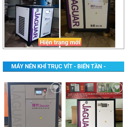
MÁY NÉN KHÍ TRỤC VÍT - BIẾN TẦN -
MOTOR IE4/IP65 GIẢI NHIỆT BẰNG DẦU
JAGUAR
Add to
Add to
Wishlist
Wishlist