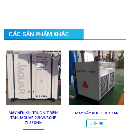
CÁC SẢN PHẨM KHÁC
Add to
Add to
Wishlist
Wishlist
MÁY NÉN KHÍ TRỤC VÍT BIẾN
MÁY SẤY KHÍ LODE STAR
TẦN JAGUAR 22KW/30HP
ZLS30HI+
LIÊN HỆ