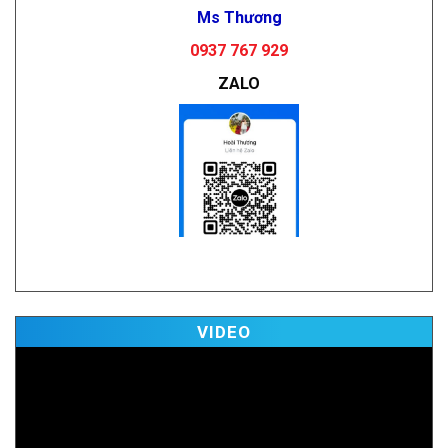
Ms Thương
0937 767 929
ZALO
Vi
VIDEO
Pl