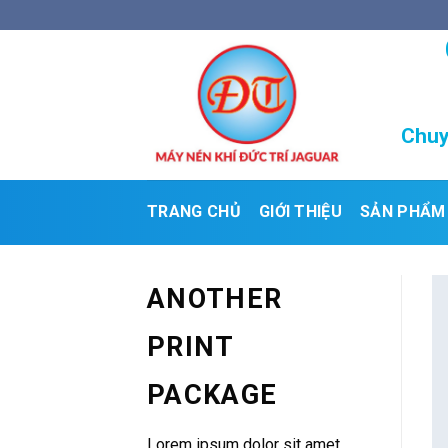
Skip
to
content
Chuy
TRANG CHỦ
GIỚI THIỆU
SẢN PHẨM
ANOTHER
PRINT
PACKAGE
Lorem ipsum dolor sit amet,