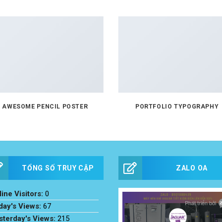
AWESOME PENCIL POSTER
PORTFOLIO TYPOGRAPHY
TỔNG SỐ TRUY CẬP
ZALO OA
ine Visitors:
0
day's Views:
67
sterday's Views:
215