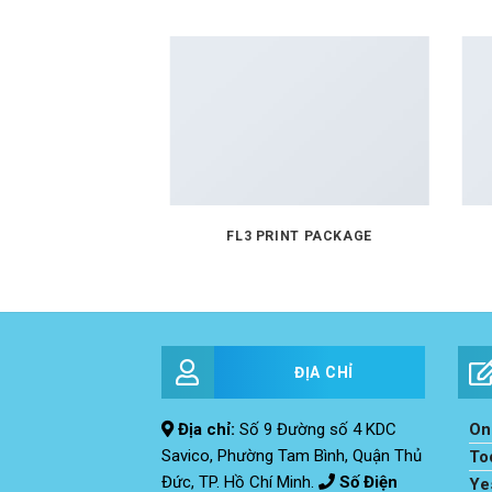
AZINE
FL3 PRINT PACKAGE
ĐỊA CHỈ
Địa chỉ:
Số 9 Đường số 4 KDC
Onl
Savico, Phường Tam Bình, Quận Thủ
To
Đức, TP. Hồ Chí Minh.
Số Điện
Ye