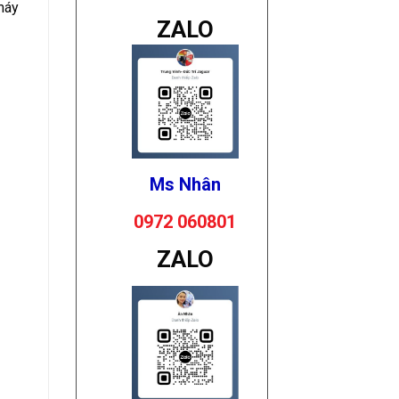
 máy
ZALO
Ms Nhân
0972 060801
ZALO