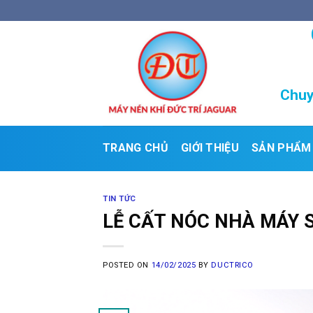
Skip
to
content
Chuy
TRANG CHỦ
GIỚI THIỆU
SẢN PHẨM
TIN TỨC
LỄ CẤT NÓC NHÀ MÁY 
POSTED ON
14/02/2025
BY
DUCTRICO