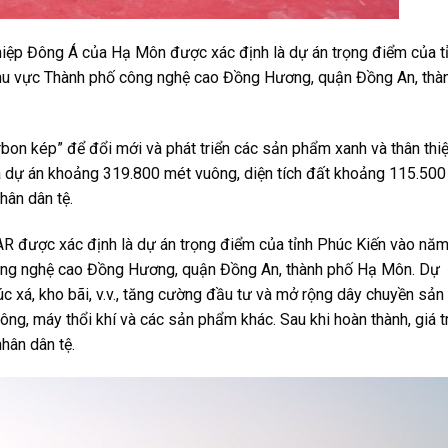
iệp Đông Á của Hạ Môn được xác định là dự án trọng điểm của t
hu vực Thành phố công nghệ cao Đồng Hương, quận Đồng An, thà
rbon kép” để đổi mới và phát triển các sản phẩm xanh và thân thi
ủa dự án khoảng 319.800 mét vuông, diện tích đất khoảng 115.500
hân dân tệ.
R được xác định là dự án trọng điểm của tỉnh Phúc Kiến vào nă
ông nghệ cao Đồng Hương, quận Đồng An, thành phố Hạ Môn. Dự
úc xá, kho bãi, v.v., tăng cường đầu tư và mở rộng dây chuyền sản
hông, máy thổi khí và các sản phẩm khác
. Sau khi hoàn thành, giá tr
hân dân tệ.