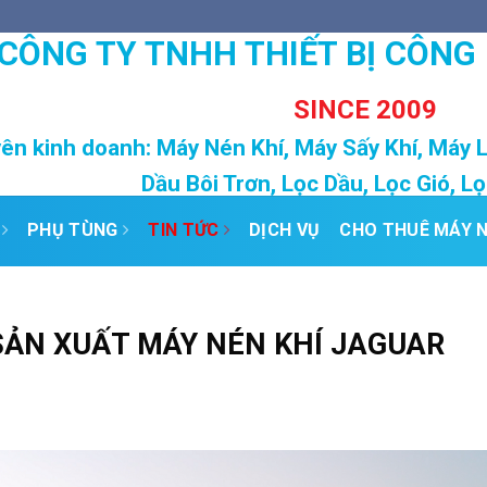
CÔNG TY TNHH THIẾT BỊ CÔNG
SINCE 2009
ên kinh doanh: Máy Nén Khí, Máy Sấy Khí, Máy 
Dầu Bôi Trơn, Lọc Dầu, Lọc Gió, L
PHỤ TÙNG
TIN TỨC
DỊCH VỤ
CHO THUÊ MÁY N
SẢN XUẤT MÁY NÉN KHÍ JAGUAR