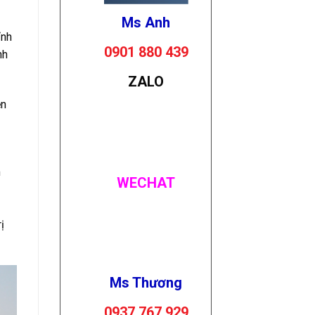
Ms Anh
ỉnh
0901 880 439
nh
ZALO
ện
m
WECHAT
ị
Ms Thương
0937 767 929