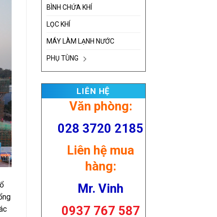
BÌNH CHỨA KHÍ
LỌC KHÍ
MÁY LÀM LẠNH NƯỚC
PHỤ TÙNG
LIÊN HỆ
Văn phòng:
028 3720 2185
Liên hệ mua
hàng:
tổ
Mr. Vinh
Tổng
0937 767 587
ác