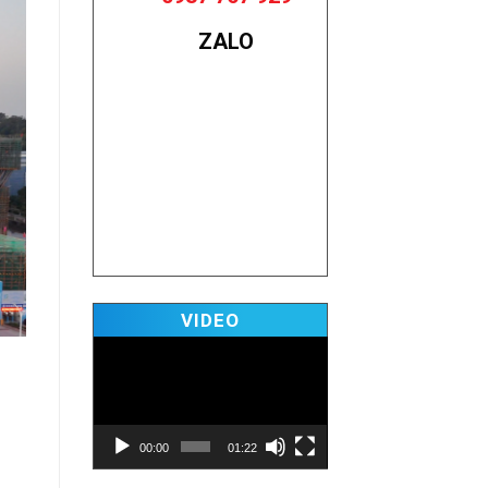
ZALO
Video
VIDEO
Player
00:00
01:22