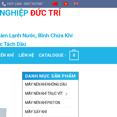
HOT LINE: 0937767587
 NGHIỆP
ĐỨC TRÍ
Làm Lạnh Nước, Bình Chứa Khí
ọc Tách Dầu
ÉN KHÍ
LIÊN HỆ
CATALOGUE
0
DANH MỤC SẢN PHẨM
MÁY NÉN KHÍ KHÔNG DẦU
MÁY NÉN KHÍ TRỤC VÍT
MÁY NÉN KHÍ PISTON
MÁY SẤY KHÍ