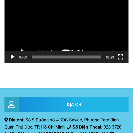
00:00
01:29
ĐỊA CHỈ
Địa chỉ:
Số 9 Đường số 4 KDC Savico, Phường Tam Bình,
Quận Thủ Đức, TP. Hồ Chí Minh.
Số Điện Thoại:
028 3720