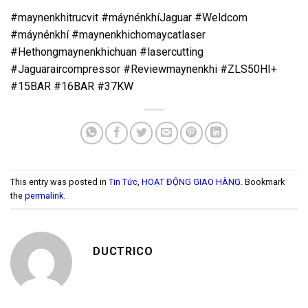
#maynenkhitrucvit #máynénkhíJaguar #Weldcom
#máynénkhí #maynenkhichomaycatlaser
#Hethongmaynenkhichuan #lasercutting
#Jaguaraircompressor #Reviewmaynenkhi #ZLS50HI+
#15BAR #16BAR #37KW
This entry was posted in
Tin Tức
,
HOẠT ĐỘNG GIAO HÀNG
. Bookmark
the
permalink
.
DUCTRICO