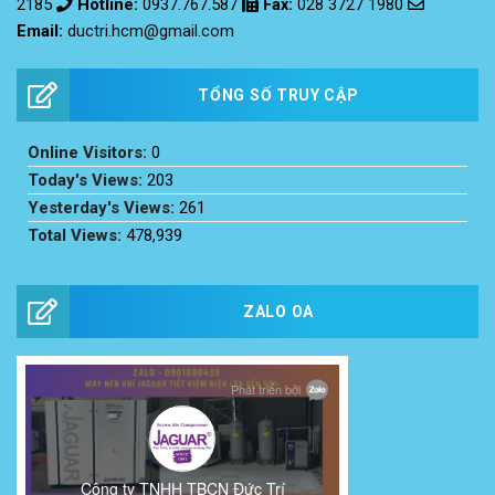
2185
Hotline:
0937.767.587
Fax
:
028 3727 1980
Email:
ductri.hcm@gmail.com
TỔNG SỐ TRUY CẬP
Online Visitors:
0
Today's Views:
203
Yesterday's Views:
261
Total Views:
478,939
ZALO OA