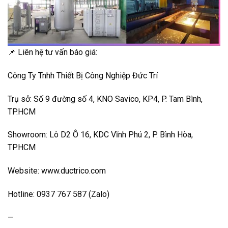
📌 Liên hệ tư vấn báo giá:
Công Ty Tnhh Thiết Bị Công Nghiệp Đức Trí
Trụ sở: Số 9 đường số 4, KNO Savico, KP4, P. Tam Bình,
TP.HCM
Showroom: Lô D2 Ô 16, KDC Vĩnh Phú 2, P. Bình Hòa,
TP.HCM
Website: www.ductrico.com
Hotline: 0937 767 587 (Zalo)
—