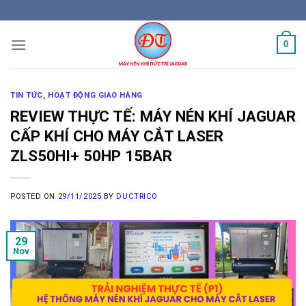
Skip
to
content
0
TIN TỨC
,
HOẠT ĐỘNG GIAO HÀNG
REVIEW THỰC TẾ: MÁY NÉN KHÍ JAGUAR
CẤP KHÍ CHO MÁY CẮT LASER
ZLS50HI+ 50HP 15BAR
POSTED ON
29/11/2025
BY
DUCTRICO
29
Nov