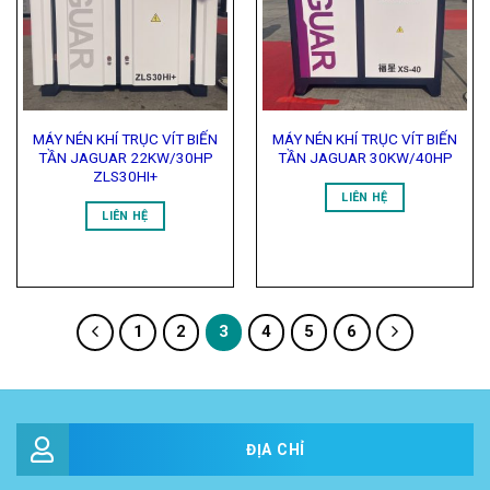
Wishlist
Wishlist
MÁY NÉN KHÍ TRỤC VÍT BIẾN
MÁY NÉN KHÍ TRỤC VÍT BIẾN
TẦN JAGUAR 22KW/30HP
TẦN JAGUAR 30KW/40HP
ZLS30HI+
LIÊN HỆ
LIÊN HỆ
1
2
3
4
5
6
ĐỊA CHỈ