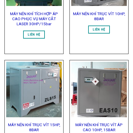
MÁY NÉN KHÍ TÍCH HỢP ÁP
MÁY NÉN KHÍ TRỤC VÍT 10HP,
CAO PHỤC VỤ MÁY CẮT
8BAR
LASER 30HP/15bar
LIÊN HỆ
LIÊN HỆ
Add to
Add to
Wishlist
Wishlist
MÁY NÉN KHÍ TRỤC VÍT 15HP,
MÁY NÉN KHÍ TRỤC VÍT ÁP
8BAR
CAO 10HP, 15BAR