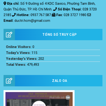
Địa chỉ:
Số 9 Đường số 4 KDC Savico, Phường Tam Bình,
Quận Thủ Đức, TP. Hồ Chí Minh.
Số Điện Thoại:
028 3720
2185
Hotline:
0937.767.587
Fax
:
028 3727 1980
Email:
ductri.hcm@gmail.com
TỔNG SỐ TRUY CẬP
Online Visitors:
0
Today's Views:
115
Yesterday's Views:
202
Total Views:
479,493
ZALO OA