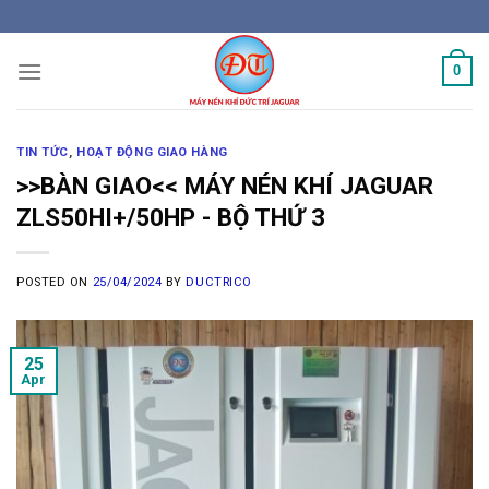
Skip
to
content
0
TIN TỨC
,
HOẠT ĐỘNG GIAO HÀNG
>>BÀN GIAO<< MÁY NÉN KHÍ JAGUAR
ZLS50HI+/50HP - BỘ THỨ 3
POSTED ON
25/04/2024
BY
DUCTRICO
25
Apr