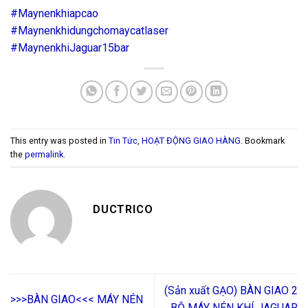
#Maynenkhiapcao
#Maynenkhidungchomaycatlaser
#MaynenkhiJaguar15bar
This entry was posted in
Tin Tức
,
HOẠT ĐỘNG GIAO HÀNG
. Bookmark
the
permalink
.
DUCTRICO
(Sản xuất GẠO) BÀN GIAO 2
>>>BÀN GIAO<<< MÁY NÉN
BỘ MÁY NÉN KHÍ JAGUAR