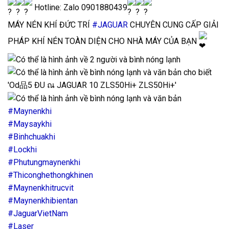
Hotline: Zalo 0901880439
MÁY NÉN KHÍ ĐỨC TRÍ
#JAGUAR
CHUYÊN CUNG CẤP GIẢI
PHÁP KHÍ NÉN TOÀN DIỆN CHO NHÀ MÁY CỦA BẠN
#Maynenkhi
#Maysaykhi
#Binhchuakhi
#Lockhi
#Phutungmaynenkhi
#Thiconghethongkhinen
#Maynenkhitrucvit
#Maynenkhibientan
#JaguarVietNam
#Laser