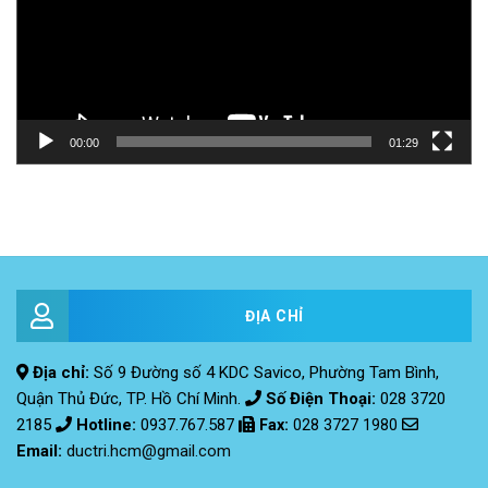
00:00
01:29
ĐỊA CHỈ
Địa chỉ:
Số 9 Đường số 4 KDC Savico, Phường Tam Bình,
Quận Thủ Đức, TP. Hồ Chí Minh.
Số Điện Thoại:
028 3720
2185
Hotline:
0937.767.587
Fax
:
028 3727 1980
Email:
ductri.hcm@gmail.com