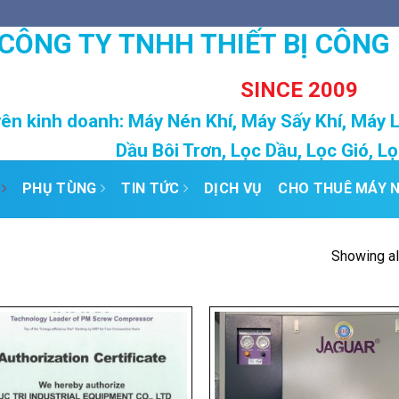
CÔNG TY TNHH THIẾT BỊ CÔNG
SINCE 2009
ên kinh doanh: Máy Nén Khí, Máy Sấy Khí, Máy 
Dầu Bôi Trơn, Lọc Dầu, Lọc Gió, L
PHỤ TÙNG
TIN TỨC
DỊCH VỤ
CHO THUÊ MÁY N
Showing al
Add to
Add