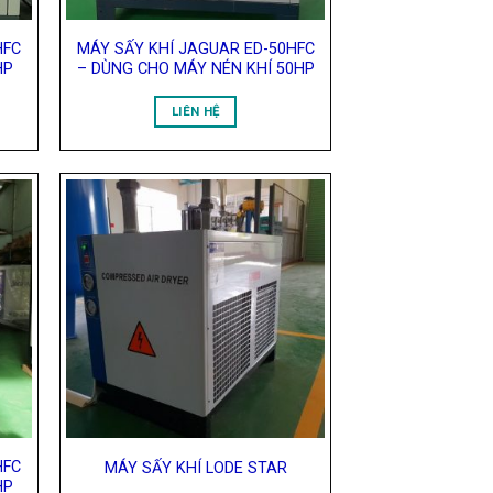
HFC
MÁY SẤY KHÍ JAGUAR ED-50HFC
HP
– DÙNG CHO MÁY NÉN KHÍ 50HP
LIÊN HỆ
 to
Add to
list
Wishlist
HFC
MÁY SẤY KHÍ LODE STAR
HP