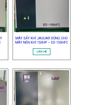
list
Wishlist
ÁY
MÁY SẤY KHÍ JAGUAR DÙNG CHO
C
MÁY NÉN KHÍ 150HP – ED-150HFC
LIÊN HỆ
 to
Add to
list
Wishlist