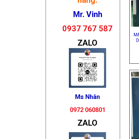
hàng:
Mr. Vinh
0937 767 587
MÁ
D
ZALO
Ms Nhân
0972 060801
ZALO