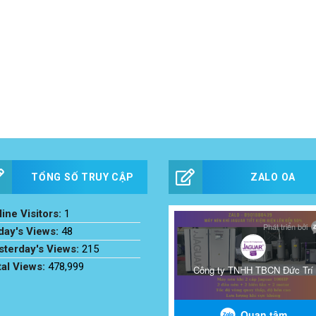
TỔNG SỐ TRUY CẬP
ZALO OA
ine Visitors:
1
day's Views:
48
sterday's Views:
215
tal Views:
478,999