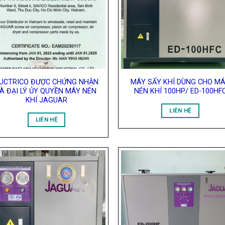
Wishlist
Wish
UCTRICO ĐƯỢC CHỨNG NHẬN
MÁY SẤY KHÍ DÙNG CHO M
LÀ ĐẠI LÝ ỦY QUYỀN MÁY NÉN
NÉN KHÍ 100HP/ ED-100HF
KHÍ JAGUAR
LIÊN HỆ
LIÊN HỆ
Add to
Add
Wishlist
Wish