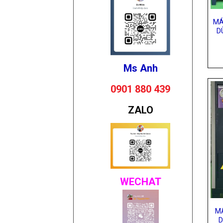
MÁ
D
Ms Anh
0901 880 439
ZALO
WECHAT
M
D