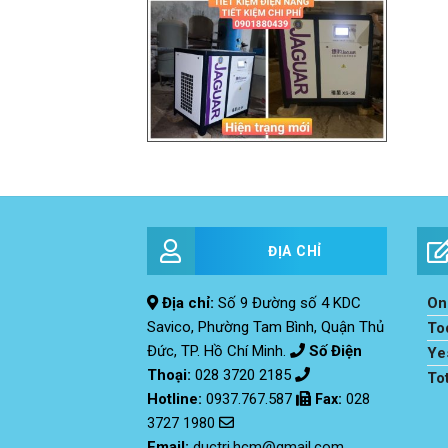
ĐỊA CHỈ
Địa chỉ:
Số 9 Đường số 4 KDC
Onl
Savico, Phường Tam Bình, Quận Thủ
To
Đức, TP. Hồ Chí Minh.
Số Điện
Ye
Thoại:
028 3720 2185
To
Hotline:
0937.767.587
Fax
:
028
3727 1980
Email:
ductri.hcm@gmail.com