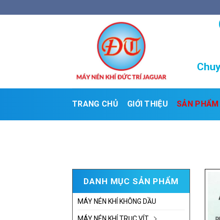
Skip
to
content
Chuy
TRANG CHỦ
GIỚI THIỆU
SẢN PHẨM
DANH MỤC SẢN PHẨM
MÁY NÉN KHÍ KHÔNG DẦU
MÁY NÉN KHÍ TRỤC VÍT