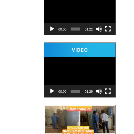
00:00
01:22
Video
VIDEO
Player
00:00
01:29