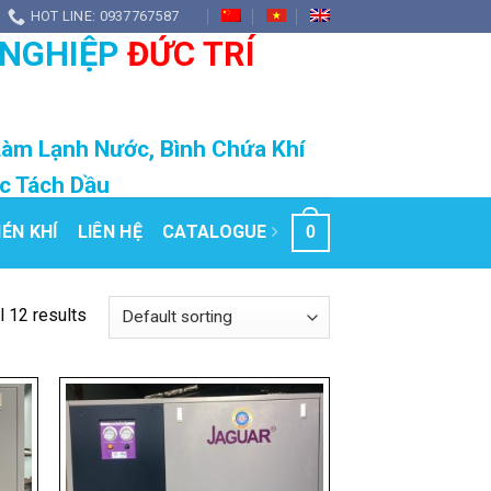
HOT LINE: 0937767587
 NGHIỆP
ĐỨC TRÍ
Làm Lạnh Nước, Bình Chứa Khí
ọc Tách Dầu
ÉN KHÍ
LIÊN HỆ
CATALOGUE
0
l 12 results
 to
Add to