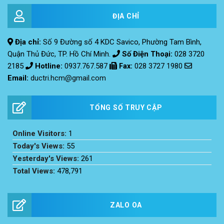
ĐỊA CHỈ
Địa chỉ:
Số 9 Đường số 4 KDC Savico, Phường Tam Bình,
Quận Thủ Đức, TP. Hồ Chí Minh.
Số Điện Thoại:
028 3720
2185
Hotline:
0937.767.587
Fax
:
028 3727 1980
Email:
ductri.hcm@gmail.com
TỔNG SỐ TRUY CẬP
Online Visitors:
1
Today's Views:
55
Yesterday's Views:
261
Total Views:
478,791
ZALO OA