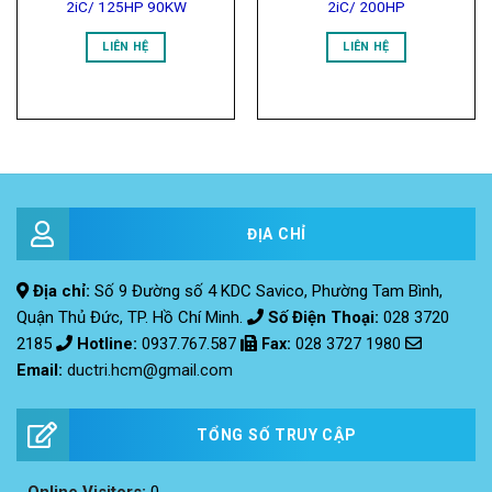
2iC/ 125HP 90KW
2iC/ 200HP
LIÊN HỆ
LIÊN HỆ
ĐỊA CHỈ
Địa chỉ:
Số 9 Đường số 4 KDC Savico, Phường Tam Bình,
Quận Thủ Đức, TP. Hồ Chí Minh.
Số Điện Thoại:
028 3720
2185
Hotline:
0937.767.587
Fax
:
028 3727 1980
Email:
ductri.hcm@gmail.com
TỔNG SỐ TRUY CẬP
Online Visitors:
0