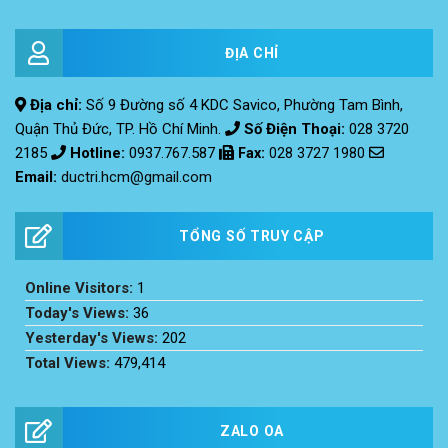
ĐỊA CHỈ
Địa chỉ:
Số 9 Đường số 4 KDC Savico, Phường Tam Bình,
Quận Thủ Đức, TP. Hồ Chí Minh.
Số Điện Thoại:
028 3720
2185
Hotline:
0937.767.587
Fax
:
028 3727 1980
Email:
ductri.hcm@gmail.com
TỔNG SỐ TRUY CẬP
Online Visitors:
1
Today's Views:
36
Yesterday's Views:
202
Total Views:
479,414
ZALO OA