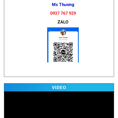
Ms Thương
0937 767 929
ZALO
Vi
VIDEO
Pl