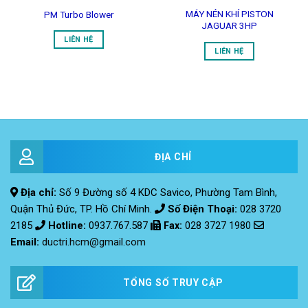
MÁY NÉN KHÍ PISTON
PM Turbo Blower
JAGUAR 3HP
LIÊN HỆ
LIÊN HỆ
ĐỊA CHỈ
Địa chỉ:
Số 9 Đường số 4 KDC Savico, Phường Tam Bình,
Quận Thủ Đức, TP. Hồ Chí Minh.
Số Điện Thoại:
028 3720
2185
Hotline:
0937.767.587
Fax
:
028 3727 1980
Email:
ductri.hcm@gmail.com
TỔNG SỐ TRUY CẬP