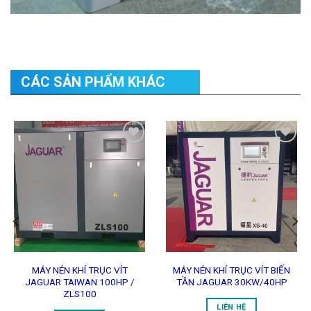
CÁC SẢN PHẨM KHÁC
Add to
Add to
Wishlist
Wishlist
MÁY NÉN KHÍ TRỤC VÍT
MÁY NÉN KHÍ TRỤC VÍT BIẾN
JAGUAR TAIWAN 100HP /
TẦN JAGUAR 30KW/40HP
ZLS100
LIÊN HỆ