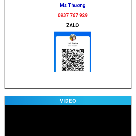
Ms Thương
0937 767 929
ZALO
Vi
VIDEO
Pl