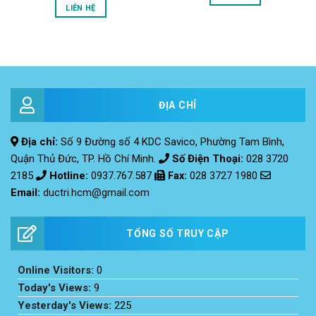
LIÊN HỆ
ĐỊA CHỈ
Địa chỉ:
Số 9 Đường số 4 KDC Savico, Phường Tam Bình,
Quận Thủ Đức, TP. Hồ Chí Minh.
Số Điện Thoại:
028 3720
2185
Hotline:
0937.767.587
Fax
:
028 3727 1980
Email:
ductri.hcm@gmail.com
TỔNG SỐ TRUY CẬP
Online Visitors:
0
Today's Views:
9
Yesterday's Views:
225