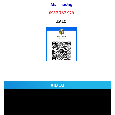
Ms Thương
0937 767 929
ZALO
Vi
VIDEO
Pl