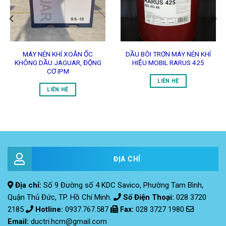
MÁY NÉN KHÍ XOẮN ỐC
DẦU BÔI TRƠN MÁY NÉN KHÍ
KHÔNG DẦU JAGUAR, ĐỘNG
HIỆU MOBIL RARUS 425
CƠ IPM
LIÊN HỆ
LIÊN HỆ
ĐỊA CHỈ
Địa chỉ:
Số 9 Đường số 4 KDC Savico, Phường Tam Bình,
Quận Thủ Đức, TP. Hồ Chí Minh.
Số Điện Thoại:
028 3720
2185
Hotline:
0937.767.587
Fax
:
028 3727 1980
Email:
ductri.hcm@gmail.com