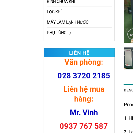
BÌNH CHỨA KHÍ
LỌC KHÍ
MÁY LÀM LẠNH NƯỚC
PHỤ TÙNG
LIÊN HỆ
Văn phòng:
028 3720 2185
Liên hệ mua
DES
hàng:
Pro
Mr. Vinh
1. H
0937 767 587
2. L