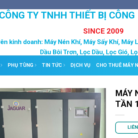
CÔNG TY TNHH THIẾT BỊ CÔNG
SINCE 2009
ên kinh doanh: Máy Nén Khí, Máy Sấy Khí, Máy 
Dầu Bôi Trơn, Lọc Dầu, Lọc Gió, L
PHỤ TÙNG
TIN TỨC
DỊCH VỤ
CHO THUÊ MÁY N
MÁY N
TẦN 
Add to
Wishlist
LIÊ