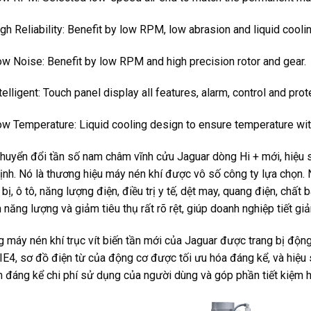
igh Reliability: Benefit by low RPM, low abrasion and liquid cooli
ow Noise: Benefit by low RPM and high precision rotor and gear.
ntelligent: Touch panel display all features, alarm, control and prot
ow Temperature: Liquid cooling design to ensure temperature wi
huyển đổi tần số nam châm vĩnh cửu Jaguar dòng Hi + mới, hiệu s
ịnh. Nó là thương hiệu máy nén khí được vô số công ty lựa chọn.
t bị, ô tô, năng lượng điện, điều trị y tế, dệt may, quang điện, chất
 năng lượng và giảm tiêu thụ rất rõ rệt, giúp doanh nghiệp tiết giả
 máy nén khí trục vít biến tần mới của Jaguar được trang bị độn
IE4, sơ đồ điện từ của động cơ được tối ưu hóa đáng kể, và hiệu
 đáng kể chi phí sử dụng của người dùng và góp phần tiết kiệm h