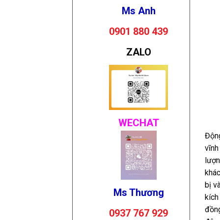
Ms Anh
0901 880 439
ZALO
WECHAT
Động
vĩnh
lượn
khác
bị v
Ms Thương
kích
đồng
0937 767 929