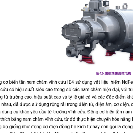
 cơ biến tần nam châm vĩnh cửu IE4 sử dụng vật liệu hiếm NdF
 cửu có hiệu suất siêu cao trong số các nam châm hiện đại, với t
g từ trường cao, hiệu suất cao và tỷ lệ giá cả và các đặc điểm kh
 nhau, đã được sử dụng rộng rãi trong điện tử, điện âm, cơ điện, 
à dụng cụ khác yêu cầu từ trường vĩnh cửu. Động cơ biến tần nam c
 thích bằng nam châm vĩnh cửu, từ đó thực hiện chuyển hóa năng 
 bộ giống như động cơ điện đồng bộ kích từ hay còn gọi là độn