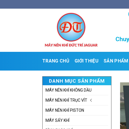
Skip
to
content
Chuy
TRANG CHỦ
GIỚI THIỆU
SẢN PHẨM
DANH MỤC SẢN PHẨM
MÁY NÉN KHÍ KHÔNG DẦU
MÁY NÉN KHÍ TRỤC VÍT
MÁY NÉN KHÍ PISTON
MÁY SẤY KHÍ