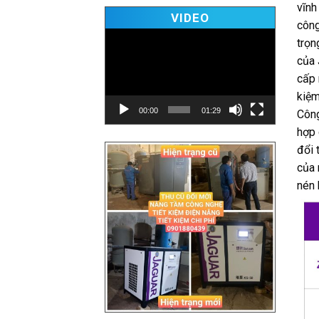
vĩnh
Video
VIDEO
công
Player
trọn
của 
cấp 
kiệm
00:00
01:29
Công
hợp 
đổi 
của 
nén 