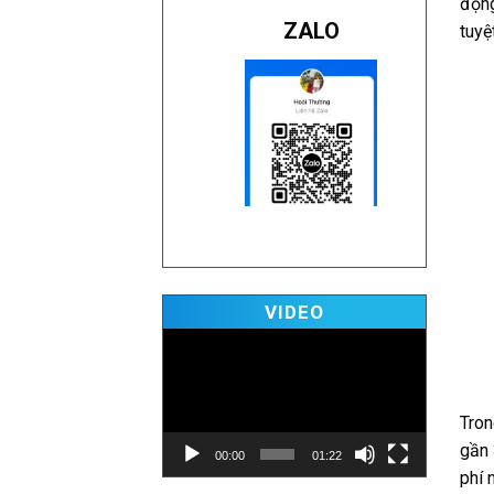
động
ZALO
tuyệ
Video
VIDEO
Player
Tron
gần 
00:00
01:22
phí 