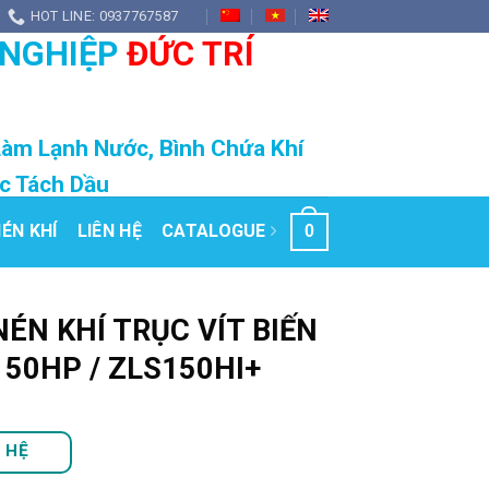
HOT LINE: 0937767587
 NGHIỆP
ĐỨC TRÍ
Làm Lạnh Nước, Bình Chứa Khí
ọc Tách Dầu
ÉN KHÍ
LIÊN HỆ
CATALOGUE
0
ÉN KHÍ TRỤC VÍT BIẾN
150HP / ZLS150HI+
N HỆ