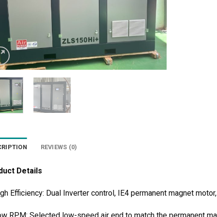
CRIPTION
REVIEWS (0)
duct Details
igh Efficiency: Dual Inverter control, IE4 permanent magnet motor,
ow RPM: Selected low-speed air end to match the permanent ma