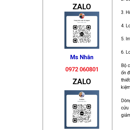
ZALO
3. H
4. L
5. I
6. L
Ms Nhân
Bộ c
0972 060801
ổn đ
ZALO
thiế
kiệm
Dòng
cửu 
giảm