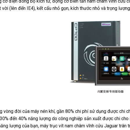
 cơ điện đồng bộ kích từ, động cơ biến tần nam châm vĩnh cửu c
t vời (lên đến IE4), kết cấu nhỏ gọn, kích thước nhỏ và trọng lượng
g vòng đời của máy nén khí, gần 80% chi phí sử dụng được chi c
30% đến 40% năng lượng do công nghiệp sản xuất được chi cho m
năng lượng của bạn, máy trục vít nam châm vĩnh cửu Jaguar trân 