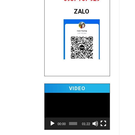
ZALO
Video
VIDEO
Player
00:00
01:22