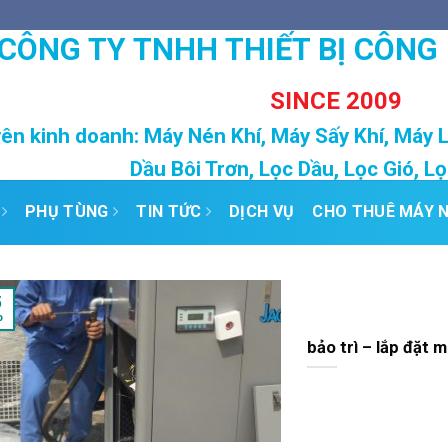
CÔNG TY TNHH THIẾT BỊ CÔNG
SINCE 2009
ên kinh doanh: Máy Nén Khí, Máy Sấy Khí, Máy 
Dầu Bôi Trơn, Lọc Dầu, Lọc Gió, L
PHỤ TÙNG
TIN TỨC
DỊCH VỤ
CHO THUÊ MÁY N
5
b
bảo trì – lắp đặt 