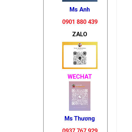
Ms Anh
0901 880 439
ZALO
WECHAT
Ms Thương
0937 767 929