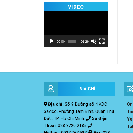
Video
VIDEO
Player
00:00
01:29
ĐỊA CHỈ
Địa chỉ:
Số 9 Đường số 4 KDC
Onl
Savico, Phường Tam Bình, Quận Thủ
To
Đức, TP. Hồ Chí Minh.
Số Điện
Ye
Thoại:
028 3720 2185
To
Hotline:
0937.767.587
Fax
:
028