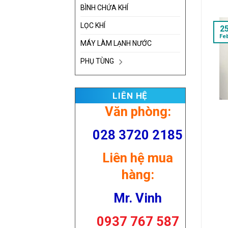
BÌNH CHỨA KHÍ
LỌC KHÍ
2
Fe
MÁY LÀM LẠNH NƯỚC
PHỤ TÙNG
LIÊN HỆ
Văn phòng:
028 3720 2185
Liên hệ mua
hàng:
Mr. Vinh
0937 767 587