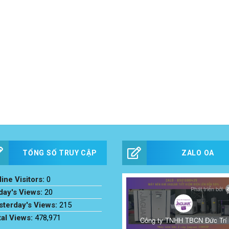
TỔNG SỐ TRUY CẬP
ZALO OA
ine Visitors:
0
day's Views:
20
sterday's Views:
215
tal Views:
478,971