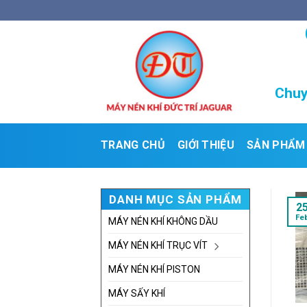
Skip
to
content
Chuy
TRANG CHỦ
GIỚI THIỆU
SẢN PHẨM
DANH MỤC SẢN PHẨM
2
Fe
MÁY NÉN KHÍ KHÔNG DẦU
MÁY NÉN KHÍ TRỤC VÍT
MÁY NÉN KHÍ PISTON
MÁY SẤY KHÍ