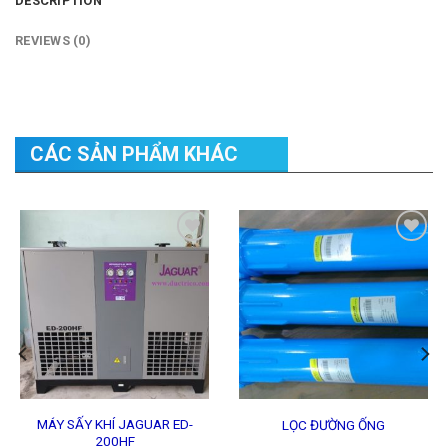
DESCRIPTION
REVIEWS (0)
CÁC SẢN PHẨM KHÁC
Add to
Add to
Wishlist
Wishlist
MÁY SẤY KHÍ JAGUAR ED-
LỌC ĐƯỜNG ỐNG
200HF