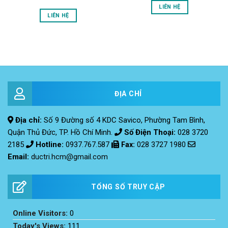
LIÊN HỆ
LIÊN HỆ
ĐỊA CHỈ
Địa chỉ:
Số 9 Đường số 4 KDC Savico, Phường Tam Bình,
Quận Thủ Đức, TP. Hồ Chí Minh.
Số Điện Thoại:
028 3720
2185
Hotline:
0937.767.587
Fax
:
028 3727 1980
Email:
ductri.hcm@gmail.com
TỔNG SỐ TRUY CẬP
Online Visitors:
0
Today's Views:
111