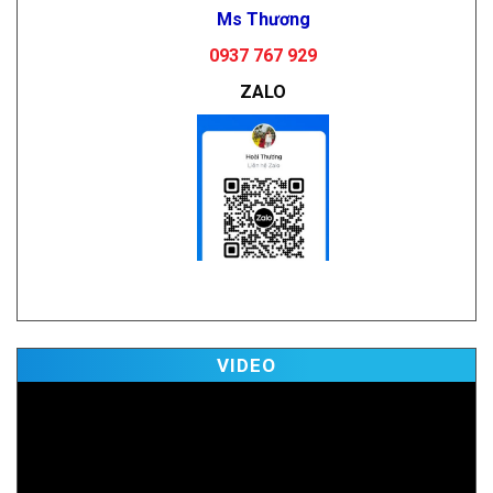
Ms Thương
0937 767 929
ZALO
Vi
VIDEO
Pl