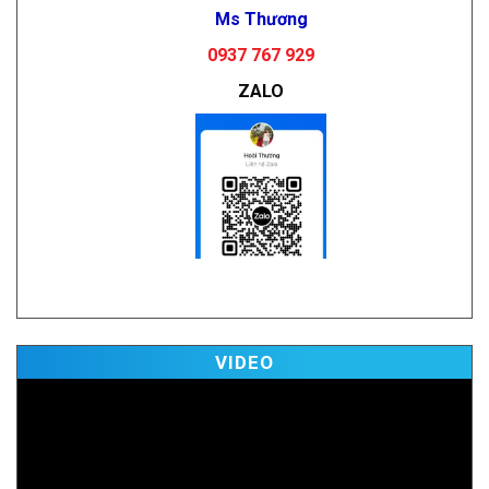
Ms Thương
0937 767 929
ZALO
Vi
VIDEO
Pl