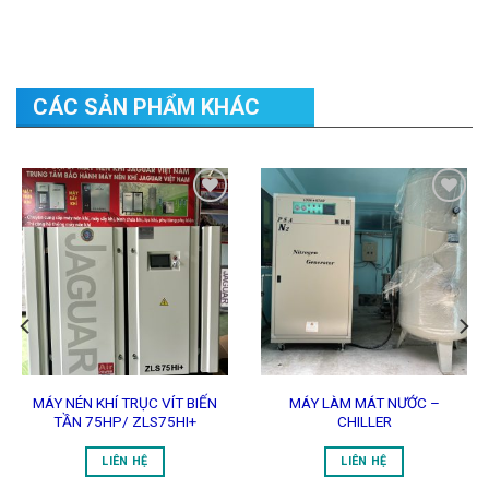
CÁC SẢN PHẨM KHÁC
Add to
Add to
Wishlist
Wishlist
MÁY NÉN KHÍ TRỤC VÍT BIẾN
MÁY LÀM MÁT NƯỚC –
TẦN 75HP/ ZLS75HI+
CHILLER
LIÊN HỆ
LIÊN HỆ