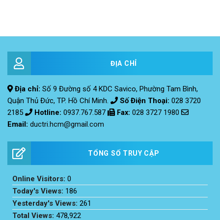
ĐỊA CHỈ
Địa chỉ:
Số 9 Đường số 4 KDC Savico, Phường Tam Bình,
Quận Thủ Đức, TP. Hồ Chí Minh.
Số Điện Thoại:
028 3720
2185
Hotline:
0937.767.587
Fax
:
028 3727 1980
Email:
ductri.hcm@gmail.com
TỔNG SỐ TRUY CẬP
Online Visitors:
0
Today's Views:
186
Yesterday's Views:
261
Total Views:
478,922